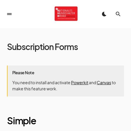
Subscription Forms
Please Note
You need to install and activate
Powerkit
and
Canvas
to
make this feature work.
Simple