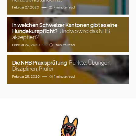
Februar 27, 2020
7 minute read
In welchen Schweizer Kantonen gibt es eine
Hundekurspflicht?
Und wo wird das NHB
akzeptiert?
Februar 26, 2020
1 minute read
Die NHB Praxisprüfung
Punkte, Übungen,
Disziplinen, Prüfer
Februar 25, 2020
1 minute read