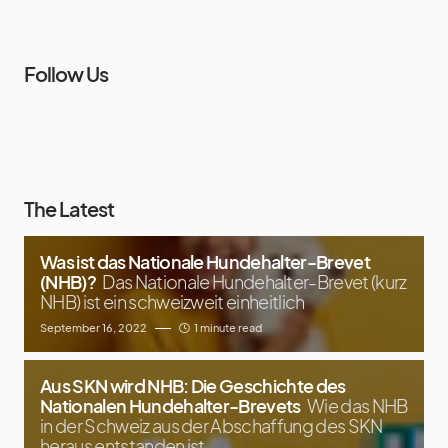
Follow Us
The Latest
Was ist das Nationale Hundehalter-Brevet
(NHB)?
Das Nationale Hundehalter-Brevet (kurz
NHB) ist ein schweizweit einheitlich
September 16, 2022
1 minute read
Aus SKN wird NHB: Die Geschichte des
Nationalen Hundehalter-Brevets
Wie das NHB
in der Schweiz aus der Abschaffung des SKN
heraus entstanden ist