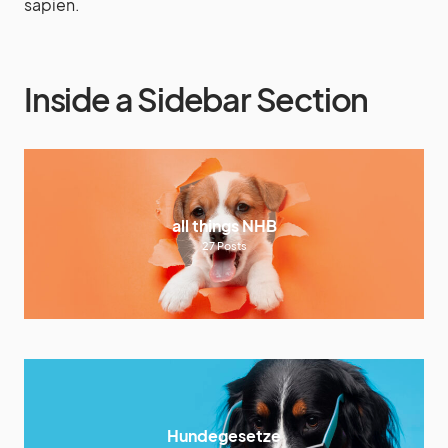
sapien.
Inside a Sidebar Section
all things NHB
27
Posts
Hundegesetze