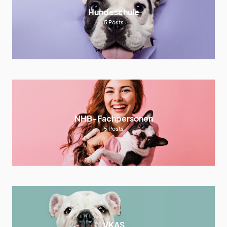
Hundeschule
5
Posts
NHB-Fachpersonen
5
Posts
VKAS