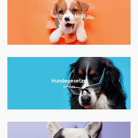
all things NHB
27
Posts
Hundegesetze
4
Posts