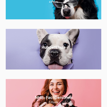
4
Posts
Hundeschule
5
Posts
NHB-Fachpersonen
5
Posts