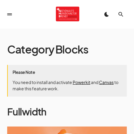
Category Blocks
Please Note
You need to install and activate
Powerkit
and
Canvas
to
make this feature work.
Fullwidth