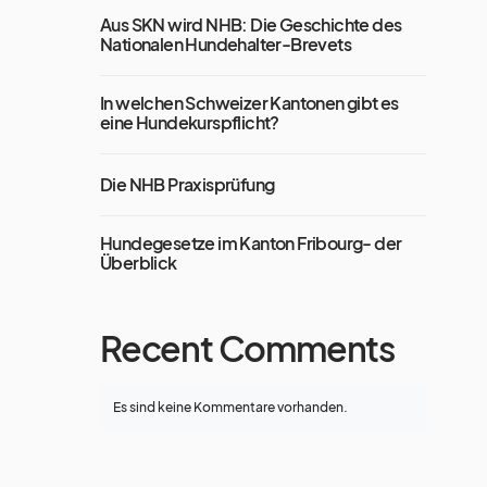
Aus SKN wird NHB: Die Geschichte des
Nationalen Hundehalter-Brevets
In welchen Schweizer Kantonen gibt es
eine Hundekurspflicht?
Die NHB Praxisprüfung
Hundegesetze im Kanton Fribourg- der
Überblick
Recent Comments
Es sind keine Kommentare vorhanden.