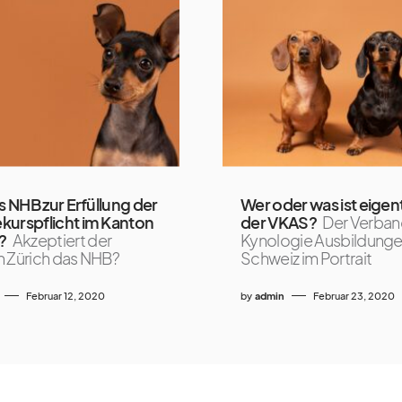
as NHB zur Erfüllung der
Wer oder was ist eigent
urspflicht im Kanton
der VKAS?
Der Verba
?
Akzeptiert der
Kynologie Ausbildung
 Zürich das NHB?
Schweiz im Portrait
Februar 12, 2020
by
admin
Februar 23, 2020