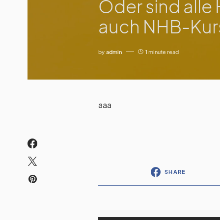
Oder sind all
auch NHB-Kur
by
admin
1 minute read
aaa
SHARE