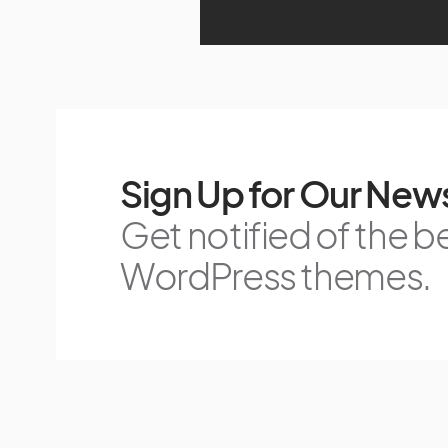
Sign Up for Our News
Get notified of the b
WordPress themes.