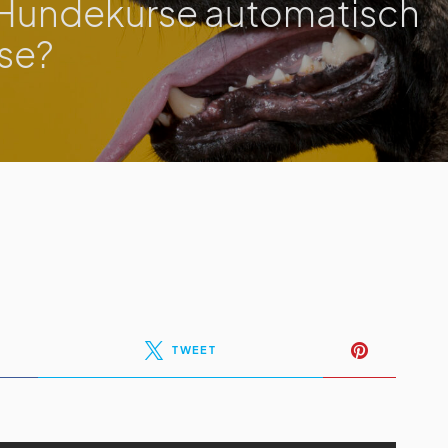
e Hundekurse automatisch
se?
TWEET