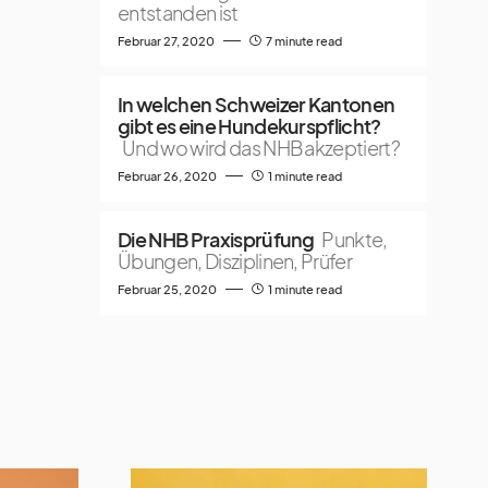
entstanden ist
Februar 27, 2020
7 minute read
In welchen Schweizer Kantonen
gibt es eine Hundekurspflicht?
Und wo wird das NHB akzeptiert?
Februar 26, 2020
1 minute read
Die NHB Praxisprüfung
Punkte,
Übungen, Disziplinen, Prüfer
Februar 25, 2020
1 minute read