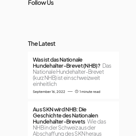
Follow Us
The Latest
Was ist das Nationale
Hundehalter-Brevet (NHB)?
Das
Nationale Hundehalter-Brevet
(kurz NHB) ist ein schweizweit
einheitlich
September 16, 2022
1 minute read
Aus SKN wird NHB: Die
Geschichte des Nationalen
Hundehalter-Brevets
Wie das
NHB in der Schweiz aus der
Abschaffung des SKN heraus