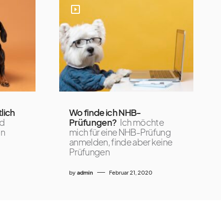
lich
Wo finde ich NHB-
nd
Prüfungen?
Ich möchte
en
mich für eine NHB-Prüfung
anmelden, finde aber keine
Prüfungen
by
admin
Februar 21, 2020